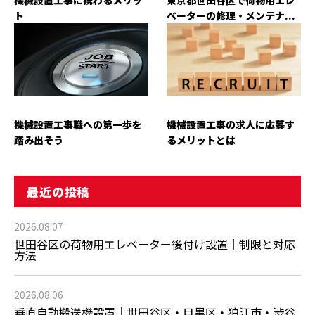
ト
ベーターの修理・メンテナ...
機械設置工事職への第一歩を
機械設置工事の求人に応募す
踏み出そう
るメリットとは
最近の投稿
2026.08.07
世田谷区の荷物用エレベーター後付け設置｜制限と対応
方法
2026.08.06
垂直自動搬送機設置｜世田谷区・目黒区・狛江市・渋谷