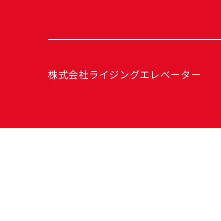
株式会社ライジングエレベーター
〒158-0087
東京都世田谷区玉堤1-27-23-201
Googleマップで確認する
TEL/FAX：03–6432–2142