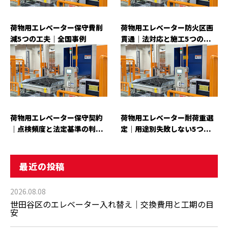
荷物用エレベーター保守費削
荷物用エレベーター防火区画
減5つの工夫｜全国事例
貫通｜法対応と施工5つの...
荷物用エレベーター保守契約
荷物用エレベーター耐荷重選
｜点検頻度と法定基準の判...
定｜用途別失敗しない5つ...
最近の投稿
2026.08.08
世田谷区のエレベーター入れ替え｜交換費用と工期の目
安