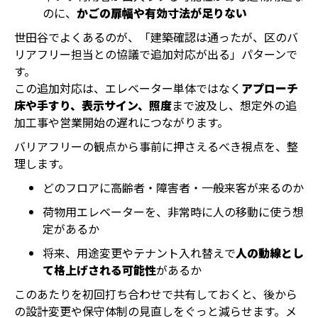
のに、
かごの扉幅や有効寸法が足りない
世田谷でよくあるのが、「建築確認は通ったが、区のバ
リアフリー担当との協議で追加対応が出る」パターンで
す。
この追加対応は、エレベーター単体ではなく
アプローチ
床や手すり、表示サイン、照度
まで波及し、想定外の追
加工事や営業開始の遅れにつながります。
バリアフリーの観点から事前に押さえるべき視点を、整
理します。
どのフロアに高齢者・障害者・一般来客が来るのか
荷物用エレベーターを、非常時に人の移動に使う想
定があるか
将来、用途変更やテナント入れ替えで
人の動線とし
て格上げされる可能性
があるか
このあたりを初回打ち合わせで共有しておくと、後から
の設計変更や保守体制の見直しをぐっと減らせます。メ