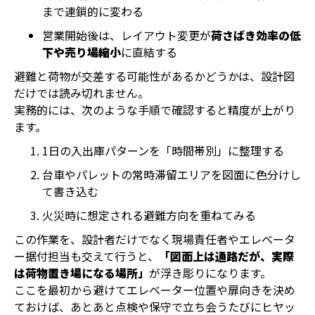
まで連鎖的に変わる
営業開始後は、レイアウト変更が
荷さばき効率の低
下や売り場縮小
に直結する
避難と荷物が交差する可能性があるかどうかは、設計図
だけでは読み切れません。
実務的には、次のような手順で確認すると精度が上がり
ます。
1日の入出庫パターンを「時間帯別」に整理する
台車やパレットの常時滞留エリアを図面に色分けし
て書き込む
火災時に想定される避難方向を重ねてみる
この作業を、設計者だけでなく現場責任者やエレベータ
ー据付担当も交えて行うと、
「図面上は通路だが、実際
は荷物置き場になる場所」
が浮き彫りになります。
ここを最初から避けてエレベーター位置や扉向きを決め
ておけば、あとあと点検や保守で立ち会うたびにヒヤッ