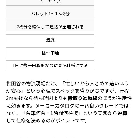
カゴサイズ
パレット1〜1.5枚分
2枚分を確保して通路が圧迫される
速度
低〜中速
1日に数十回程度なのに高速仕様にする
世田谷の物流現場だと、「忙しいから大きめで速いほう
が安心」という心理でスペックを盛りがちですが、行程
3m前後なら待ち時間よりも
段取りと動線
のほうが生産性
に効きます。メーカーカタログの一番良いグレードでは
なく、「台車何台・1時間何往復」という実態から逆算
して仕様を決めるのがポイントです。