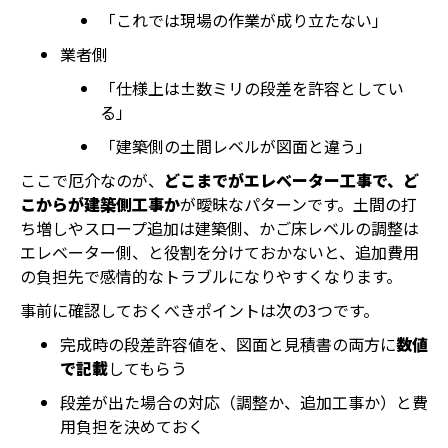
「これでは現場の作業が成り立たない」
業者側
「仕様上は±数ミリの段差を許容としてい
る」
「建築側の土間レベルが図面と違う」
ここで厄介なのが、
どこまでがエレベーター工事で、ど
こからが建築側工事か
が曖昧なパターンです。土間の打
ち増しやスロープ追加は建築側、かご床レベルの調整は
エレベーター側、と役割を分けておかないと、追加費用
の負担先で感情的なトラブルになりやすくなります。
事前に確認しておくべきポイントは次の3つです。
完成時の段差許容値を、図面と見積書の両方に
数値
で記載
してもらう
段差が出た場合の対応（調整か、追加工事か）と費
用負担を決めておく