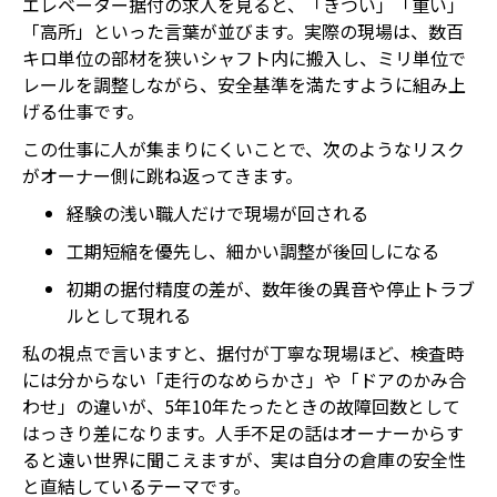
エレベーター据付の求人を見ると、「きつい」「重い」
「高所」といった言葉が並びます。実際の現場は、数百
キロ単位の部材を狭いシャフト内に搬入し、ミリ単位で
レールを調整しながら、安全基準を満たすように組み上
げる仕事です。
この仕事に人が集まりにくいことで、次のようなリスク
がオーナー側に跳ね返ってきます。
経験の浅い職人だけで現場が回される
工期短縮を優先し、細かい調整が後回しになる
初期の据付精度の差が、数年後の異音や停止トラブ
ルとして現れる
私の視点で言いますと、据付が丁寧な現場ほど、検査時
には分からない「走行のなめらかさ」や「ドアのかみ合
わせ」の違いが、5年10年たったときの故障回数として
はっきり差になります。人手不足の話はオーナーからす
ると遠い世界に聞こえますが、実は自分の倉庫の安全性
と直結しているテーマです。