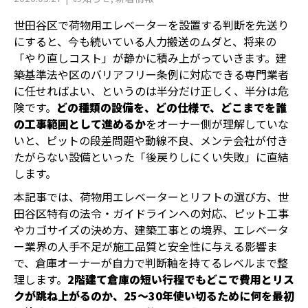
世田谷区で荷物用エレベーターを設置する判断を先送り
にすると、今も続いている人力搬送のムダと、将来の
「やり直しコスト」が静かに積み上がっていきます。建
築基準法や区のバリアフリー条例に対応できる専門業者
に任せればよい、というのは半分だけ正しく、半分は危
険です。
どの種類の設備を、どの仕様で、どこまでを誰
の工事範囲として進めるか
をオーナー側が理解していな
いと、ピットの段差問題や動線不良、メンテ会社が付き
たがらない設備といった「後戻りしにくい失敗」に直結
します。
本記事では、荷物用エレベーターとリフトの選び方、世
田谷区特有の法令・ガイドラインへの対応、ピット工事
やカゴサイズの決め方、建築工事との境界、エレベータ
ー業界の人手不足が施工品質と安全性に与える影響ま
で、倉庫オーナーが自力で判断軸を持てるレベルまで整
理します。
2階建て倉庫の短い行程でもどこで費用とリス
クが跳ね上がるのか、25〜30年使い切るために何を最初