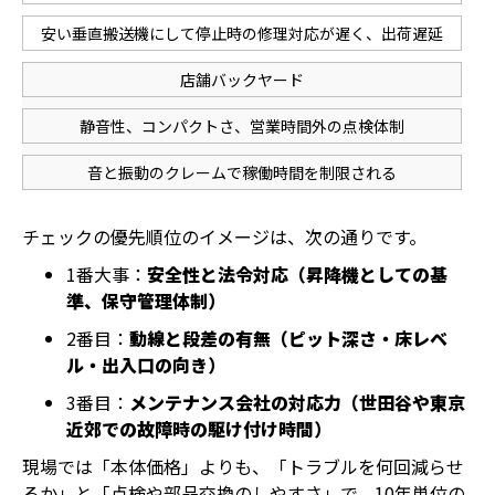
安い垂直搬送機にして停止時の修理対応が遅く、出荷遅延
店舗バックヤード
静音性、コンパクトさ、営業時間外の点検体制
音と振動のクレームで稼働時間を制限される
チェックの優先順位のイメージは、次の通りです。
1番大事：
安全性と法令対応（昇降機としての基
準、保守管理体制）
2番目：
動線と段差の有無（ピット深さ・床レベ
ル・出入口の向き）
3番目：
メンテナンス会社の対応力（世田谷や東京
近郊での故障時の駆け付け時間）
現場では「本体価格」よりも、「トラブルを何回減らせ
るか」と「点検や部品交換のしやすさ」で、10年単位の