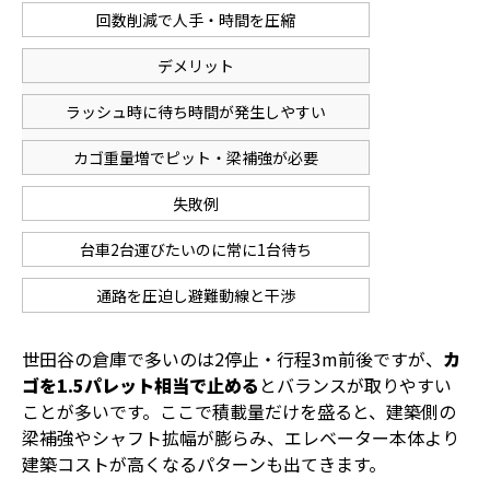
回数削減で人手・時間を圧縮
デメリット
ラッシュ時に待ち時間が発生しやすい
カゴ重量増でピット・梁補強が必要
失敗例
台車2台運びたいのに常に1台待ち
通路を圧迫し避難動線と干渉
世田谷の倉庫で多いのは2停止・行程3m前後ですが、
カ
ゴを1.5パレット相当で止める
とバランスが取りやすい
ことが多いです。ここで積載量だけを盛ると、建築側の
梁補強やシャフト拡幅が膨らみ、エレベーター本体より
建築コストが高くなるパターンも出てきます。