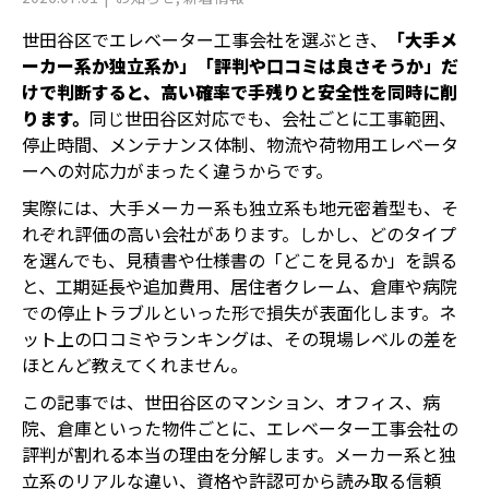
世田谷区でエレベーター工事会社を選ぶとき、
「大手メ
ーカー系か独立系か」「評判や口コミは良さそうか」だ
けで判断すると、高い確率で手残りと安全性を同時に削
ります。
同じ世田谷区対応でも、会社ごとに工事範囲、
停止時間、メンテナンス体制、物流や荷物用エレベータ
ーへの対応力がまったく違うからです。
実際には、大手メーカー系も独立系も地元密着型も、そ
れぞれ評価の高い会社があります。しかし、どのタイプ
を選んでも、見積書や仕様書の「どこを見るか」を誤る
と、工期延長や追加費用、居住者クレーム、倉庫や病院
での停止トラブルといった形で損失が表面化します。ネ
ット上の口コミやランキングは、その現場レベルの差を
ほとんど教えてくれません。
この記事では、世田谷区のマンション、オフィス、病
院、倉庫といった物件ごとに、エレベーター工事会社の
評判が割れる本当の理由を分解します。メーカー系と独
立系のリアルな違い、資格や許認可から読み取る信頼