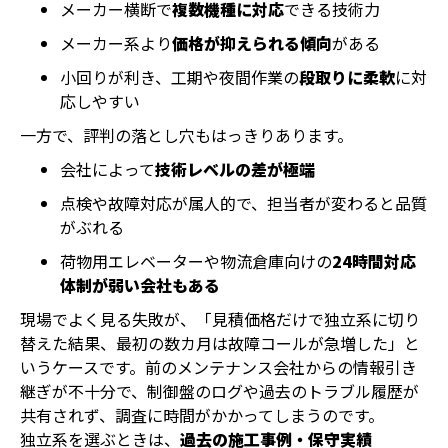
メーカー横断で
複数機種に対応
できる技術力
メーカー系より
価格が抑えられる傾向
がある
小回りが利き、工期や夜間作業の
段取りに柔軟
に対
応しやすい
一方で、評判の落とし穴もはっきりあります。
会社によって
技術レベルの差が極端
点検や故障対応が属人的で、担当者が変わると品質
がぶれる
荷物用エレベーターや物流倉庫向けの
24時間対応
体制が弱い会社もある
現場でよく見る失敗が、「見積価格だけで独立系に切り
替えた結果、最初の数カ月は故障コールが急増した」と
いうケースです。前のメンテナンス会社からの情報引き
継ぎが不十分で、制御盤のログや過去のトラブル履歴が
共有されず、調査に時間がかかってしまうのです。
独立系を選ぶときは、
過去の施工事例・保守実績