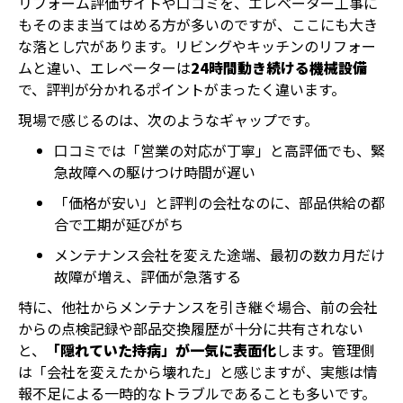
リフォーム評価サイトや口コミを、エレベーター工事に
もそのまま当てはめる方が多いのですが、ここにも大き
な落とし穴があります。リビングやキッチンのリフォー
ムと違い、エレベーターは
24時間動き続ける機械設備
で、評判が分かれるポイントがまったく違います。
現場で感じるのは、次のようなギャップです。
口コミでは「営業の対応が丁寧」と高評価でも、緊
急故障への駆けつけ時間が遅い
「価格が安い」と評判の会社なのに、部品供給の都
合で工期が延びがち
メンテナンス会社を変えた途端、最初の数カ月だけ
故障が増え、評価が急落する
特に、他社からメンテナンスを引き継ぐ場合、前の会社
からの点検記録や部品交換履歴が十分に共有されない
と、
「隠れていた持病」が一気に表面化
します。管理側
は「会社を変えたから壊れた」と感じますが、実態は情
報不足による一時的なトラブルであることも多いです。