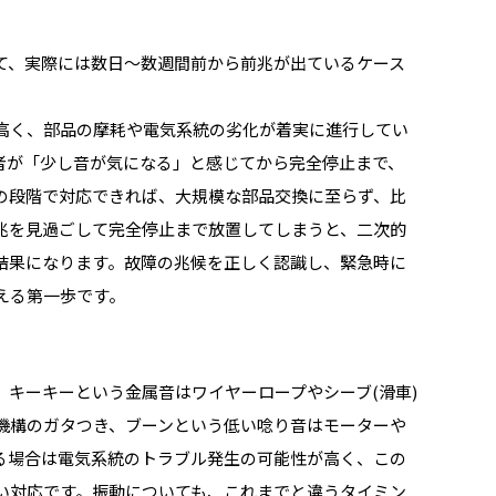
て、実際には数日〜数週間前から前兆が出ているケース
。
高く、部品の摩耗や電気系統の劣化が着実に進行してい
者が「少し音が気になる」と感じてから完全停止まで、
の段階で対応できれば、大規模な部品交換に至らず、比
兆を見過ごして完全停止まで放置してしまうと、二次的
結果になります。故障の兆候を正しく認識し、緊急時に
える第一歩です。
キーキーという金属音はワイヤーロープやシーブ(滑車)
機構のガタつき、ブーンという低い唸り音はモーターや
る場合は電気系統のトラブル発生の可能性が高く、この
い対応です。振動についても、これまでと違うタイミン