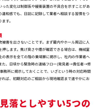
いった変化は制御系や緩衝装置の不具合を示すことがあ
の違和感でも、日誌に記録して業者へ相談する習慣をつ
ります。
順
次被害を出さないことです。まず籠内やホール周辺に人
を押します。焦げ臭さや煙が確認できる場合は、機械室
止の表示を全ての階の乗場扉に掲示し、社内の作業者へ
また、日頃から緊急時の連絡フロー(発見者→責任者→修
や事務所に掲示しておくことで、いざという時の対応時間
ければ、初期対応のご相談から現地確認まで速やかにお
見落としやすい5つの