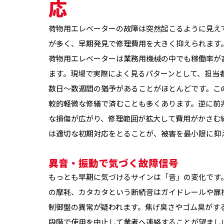
応
荷物用エレベーターの故障は突然起こるように見え
が多く、早期発見で修理費用を大きく抑えられます
荷物用エレベーターは業務用機械の中でも稼働率が
ます。現場で実際によく見るパターンとして、担当
数日〜数週間の猶予があることがほとんどです。こ
較的軽微な修繕で済むことも多くあります。逆に前
な損傷が広がり、修理範囲が拡大して費用がかさむ
は適切な初期対応をとることが、被害を最小限に抑
異音・振動で気づく故障信号
もっとも早期に気づけるサインは「音」の変化です。
の摩耗、カタカタという断続音はガイドレールや扉
制御盤の異常が疑われます。焦げ臭さやゴム臭がす
段階で使用を中止して業者へ連絡することが望まし